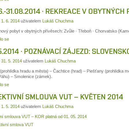
6.-31.08.2014 · REKREACE V OBYTNÝCH
o
1. 6. 2014
uživatelem
Lukáš Chuchma
nový pobyt v obytných přívěsech: Zvůle · Třeboň · Chorvatsko (Kam
lo se
5.2014 · POZNÁVACÍ ZÁJEZD: SLOVENSK
o
31. 5. 2014
uživatelem
Lukáš Chuchma
 (prohlídka hradu a města) – Čachtice (hrad) – Piešťany (prohlídka 
 Váhu) – Smolenice (zámek).
lo se
KTIVNÍ SMLOUVA VUT – KVĚTEN 2014
o
1. 5. 2014
uživatelem
Lukáš Chuchma
vní smlouva VUT – KOR platná od 01. 05. 2014
ktivní smlova VUT