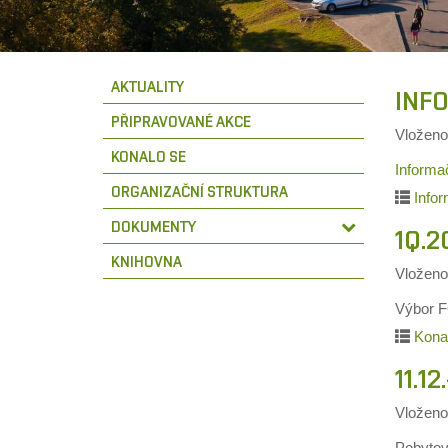
AKTUALITY
INFO
PŘIPRAVOVANÉ AKCE
Vložen
KONALO SE
Informa
ORGANIZAČNÍ STRUKTURA
Infor
DOKUMENTY
1Q.2
KNIHOVNA
Vložen
Výbor F
Kona
11.1
Vložen
Pobytov