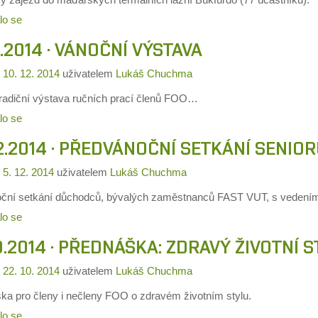
lo se
2.2014 · VÁNOČNÍ VÝSTAVA
o
10. 12. 2014
uživatelem
Lukáš Chuchma
 tradiční výstava ručních prací členů FOO…
lo se
2.2014 · PŘEDVÁNOČNÍ SETKÁNÍ SENIOR
o
5. 12. 2014
uživatelem
Lukáš Chuchma
ční setkání důchodců, bývalých zaměstnanců FAST VUT, s vedením 
lo se
0.2014 · PŘEDNÁŠKA: ZDRAVÝ ŽIVOTNÍ S
o
22. 10. 2014
uživatelem
Lukáš Chuchma
ka pro členy i nečleny FOO o zdravém životním stylu.
lo se