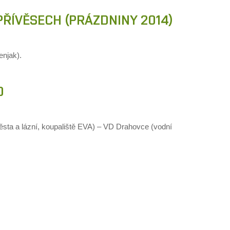
 PŘÍVĚSECH (PRÁZDNINY 2014)
enjak).
O
města a lázní, koupaliště EVA) – VD Drahovce (vodní