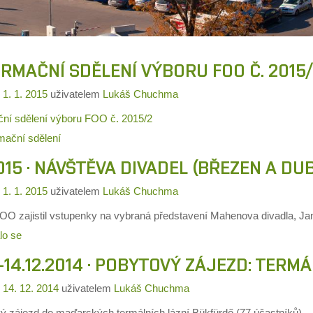
RMAČNÍ SDĚLENÍ VÝBORU FOO Č. 2015/
o
1. 1. 2015
uživatelem
Lukáš Chuchma
ční sdělení výboru FOO č. 2015/2
mační sdělení
015 · NÁVŠTĚVA DIVADEL (BŘEZEN A DU
o
1. 1. 2015
uživatelem
Lukáš Chuchma
OO zajistil vstupenky na vybraná představení Mahenova divadla, Ja
lo se
2.-14.12.2014 · POBYTOVÝ ZÁJEZD: TER
o
14. 12. 2014
uživatelem
Lukáš Chuchma
ý zájezd do maďarských termálních lázní Bükfürdő (77 účastníků).