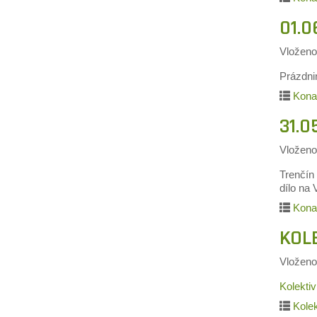
01.0
Vložen
Prázdni
Kona
31.0
Vložen
Trenčín
dílo na
Kona
KOLE
Vložen
Kolekti
Kole