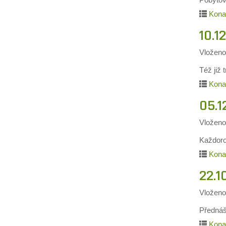
Kona
10.1
Vložen
Též již
Kona
05.1
Vložen
Každoro
Kona
22.1
Vložen
Přednáš
Kona