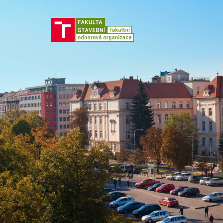
Jít
na
obsah