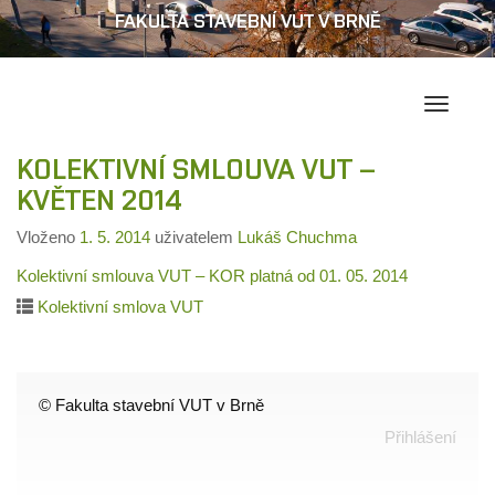
FAKULTA STAVEBNÍ VUT V BRNĚ
Přepína
navigac
KOLEKTIVNÍ SMLOUVA VUT –
KVĚTEN 2014
Vloženo
1. 5. 2014
uživatelem
Lukáš Chuchma
Kolektivní smlouva VUT – KOR platná od 01. 05. 2014
Kolektivní smlova VUT
© Fakulta stavební VUT v Brně
Přihlášení