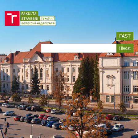
Jít
na
obsah
FAST
Hledat
Hledat