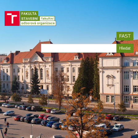
Jít
na
obsah
FAST
Hledat
Hledat