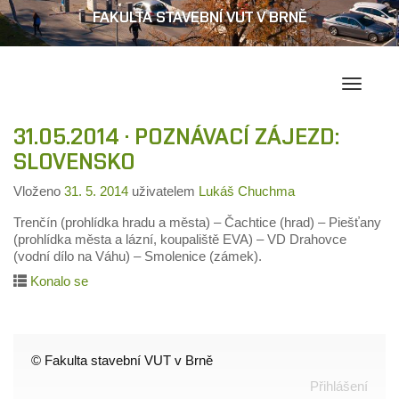
FAKULTA STAVEBNÍ VUT V BRNĚ
Přepína
navigac
31.05.2014 · POZNÁVACÍ ZÁJEZD:
SLOVENSKO
Vloženo
31. 5. 2014
uživatelem
Lukáš Chuchma
Trenčín (prohlídka hradu a města) – Čachtice (hrad) – Piešťany
(prohlídka města a lázní, koupaliště EVA) – VD Drahovce
(vodní dílo na Váhu) – Smolenice (zámek).
Konalo se
© Fakulta stavební VUT v Brně
Přihlášení