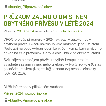
Aktuality
,
Připravované akce
PRŮZKUM ZÁJMU O UMÍSTNĚNÍ
OBYTNÉHO PŘÍVĚSU V LÉTĚ 2024
Vloženo
20. 3. 2024
uživatelem
Gabriela Kocourková
VFOO pro vás připravuje v 2024 rekreaci v autokempu v
obytném přívěsu. Jsou navrhnuty dvě možnosti jeho umístění.
Podle zájmu bude vybrán jeden konkrétní kemp, kam umístíme
přívěs na celé prázdniny. Ceny a další info v přiloženém letáku.
S
vůj zájem
o pronájem přívěsu a výběr kempu, prosím,
vyjádřete
zasláním mailu nebo telefonicky Ivo Grebíkovi (Ústav
geodézie), mailem (ivogrebik@seznam.cz) nebo telefonicky
(607 720 210).
Bližší informace v přiloženém souboru:
Prives_2024_roznov jinolice
Aktuality
,
Připravované akce