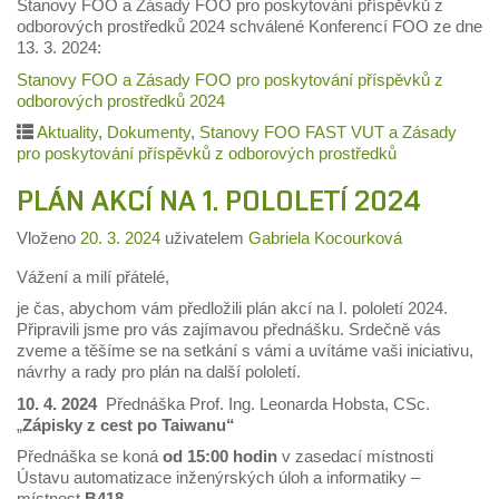
Stanovy FOO a Zásady FOO pro poskytování příspěvků z
odborových prostředků 2024 schválené Konferencí FOO ze dne
13. 3. 2024:
Stanovy FOO a Zásady FOO pro poskytování příspěvků z
odborových prostředků 2024
Aktuality
,
Dokumenty
,
Stanovy FOO FAST VUT a Zásady
pro poskytování příspěvků z odborových prostředků
PLÁN AKCÍ NA 1. POLOLETÍ 2024
Vloženo
20. 3. 2024
uživatelem
Gabriela Kocourková
Vážení a milí přátelé,
je čas, abychom vám předložili plán akcí na I. pololetí 2024.
Připravili jsme pro vás zajímavou přednášku. Srdečně vás
zveme a těšíme se na setkání s vámi a uvítáme vaši iniciativu,
návrhy a rady pro plán na další pololetí.
10. 4. 2024
Přednáška Prof. Ing. Leonarda Hobsta, CSc.
„
Zápisky z cest po Taiwanu“
Přednáška se koná
od 15:00 hodin
v zasedací místnosti
Ústavu automatizace inženýrských úloh a informatiky –
místnost
B418
.