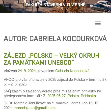
FAKULTA STAVEBNÍ VUT V BRNĚ
Přepína
navigac
AUTOR:
GABRIELA KOCOURKOVÁ
ZÁJEZD „POLSKO – VELKÝ OKRUH
ZA PAMÁTKAMI UNESCO“
Vloženo
24. 9. 2024
uživatelem
Gabriela Kocourková
VFOO pro vás připravuje v 2025 zájezd do Polska v termínu 27.
5. – 2. 6. 2025.
S
vůj zájem
o zájezd vyjádřete prosím
zasláním přihlašky na
předepsaném formuláři:
Z_2025-05-27_Polsko_Prihlaska
JUDr. Marcele Janulíkové
na e
–
mailovou adresu do 16. 10.
2024:
marcelajanul@gmail.com.