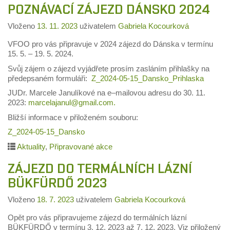
POZNÁVACÍ ZÁJEZD DÁNSKO 2024
Vloženo
13. 11. 2023
uživatelem
Gabriela Kocourková
VFOO pro vás připravuje v 2024 zájezd do Dánska v termínu
15. 5. – 19. 5. 2024.
S
vůj zájem
o zájezd vyjádřete prosím
zasláním přihlašky na
předepsaném formuláři:
Z_2024-05-15_Dansko_Prihlaska
JUDr. Marcele Janulíkové
na e
–
mailovou adresu do 30. 11.
2023:
marcelajanul@gmail.com.
Bližší informace v přiloženém souboru:
Z_2024-05-15_Dansko
Aktuality
,
Připravované akce
ZÁJEZD DO TERMÁLNÍCH LÁZNÍ
BÜKFÜRDŐ 2023
Vloženo
18. 7. 2023
uživatelem
Gabriela Kocourková
Opět pro vás připravujeme zájezd do termálních lázní
BÜKFÜRDŐ v termínu 3. 12. 2023 až 7. 12. 2023. Viz přiložený