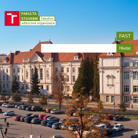
Jít
na
obsah
FAST
Hledat
Hledat