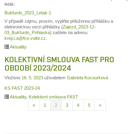
leták:
Bukfurdo_2023_Letak-1
V případě zájmu, prosím, vyplňte přiloženou příhlášku a
elektronickou verzi přihlášky (
Zajezd_2023-12-
03_Bukfurdo_Prihlaska
) zašlete na adresu
krejci.a@fce.vutbr.cz
.
Aktuality
KOLEKTIVNÍ SMLOUVA FAST PRO
OBDOBÍ 2023/2024
Vloženo
16. 5. 2023
uživatelem
Gabriela Kocourková
KS FAST 2023-24
Aktuality
,
Kolektivní smlouva FAST
«
1
2
3
4
5
»