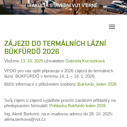
FAKULTA STAVEBNÍ VUT V BRNĚ
Přepína
navigac
ZÁJEZD DO TERMÁLNÍCH LÁZNÍ
BÜKFÜRDŐ 2026
Vloženo
13. 10. 2025
uživatelem
Gabriela Kocourková
VFOO pro vás opět připravuje v 2026 zájezd do termálních
lázní BÜKFÜRDŐ v termínu 14. 1. – 18. 1. 2026.
Bližší informace v přiloženém souboru:
Bukfurdo_leden 2026
S
vůj zájem
o zájezd vyjádřete prosím
zasláním přihlašky na
předepsaném formuláři:
Prihlaska Bukfurdo leden 2026
Ing. Aleně Berkové
na e
–
mailovou adresu do 28. 10. 2025:
alena.berkova@vut.cz