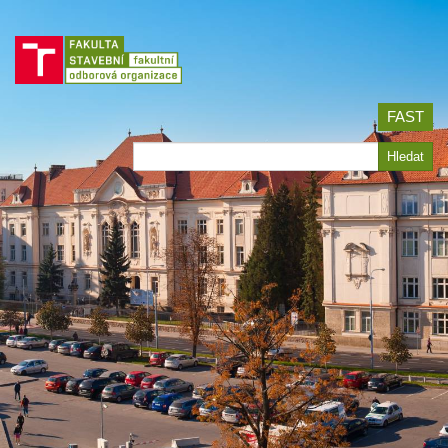
Jít
na
obsah
FAST
Hledat
Hledat