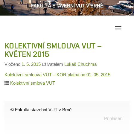
FAKULTA STAVEBNÍ VUT V BRNĚ
Přepína
navigac
KOLEKTIVNÍ SMLOUVA VUT –
KVĚTEN 2015
Vloženo
1. 5. 2015
uživatelem
Lukáš Chuchma
Kolektivní smlouva VUT – KOR platná od 01. 05. 2015
Kolektivní smlova VUT
© Fakulta stavební VUT v Brně
Přihlášení