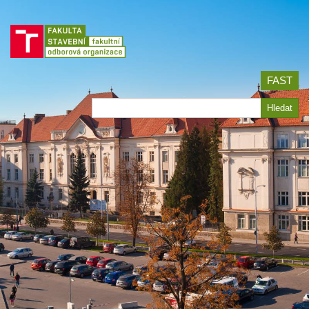
Jít
na
obsah
FAST
Hledat
Hledat