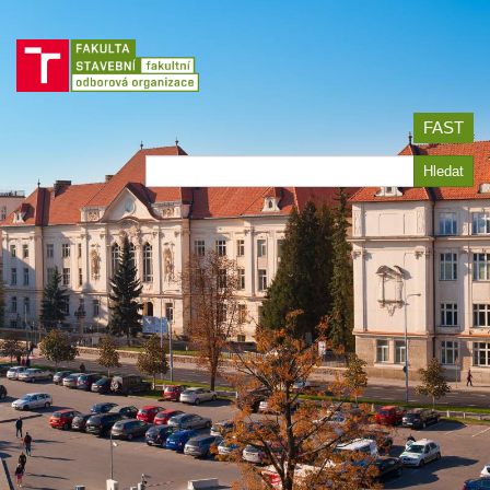
Jít
na
obsah
FAST
Hledat
Hledat