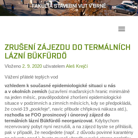
FAKULTA STAVEBNÍ VUT V BRNĚ
Přepína
navigac
ZRUŠENÍ ZÁJEZDU DO TERMÁLNÍCH
LÁZNÍ BÜKFÜRDŐ
Vloženo
2. 9. 2020
uživatelem
Aleš Krejčí
Vážení přátelé teplých vod
vzhledem k současné epidemiologické situaci u nás
a v okolních zemích
(uzavření maďarských hranic minimálně
na jeden měsíc, pravděpodobné zhoršení epidemiologické
situace v podzimních a zimních měsících, kdy se předpokládá,
že covid-19 „pookřeje“, navíc přibude chřipková nákaza atd.),
rozhodla se FOO prosincový i únorový zájezd do
termálních lázní Bükfürdő neorganizovat
. Kdybychom
rezervovaný pobyt nyní nezrušili, a na zájezd byste se přihlásili,
pak v případě, že neodjedete (např. z důvodu povinné karantény