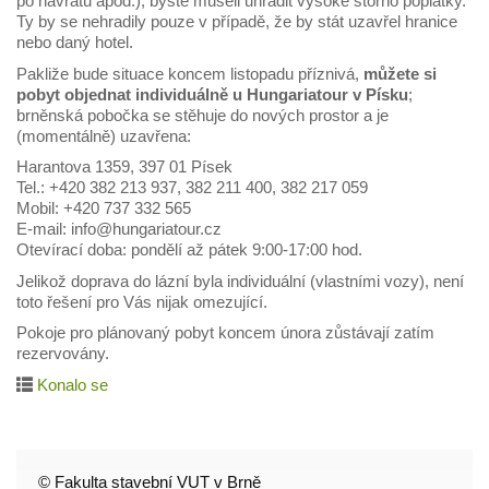
po návratu apod.), byste museli uhradit vysoké storno poplatky.
Ty by se nehradily pouze v případě, že by stát uzavřel hranice
nebo daný hotel.
Pakliže bude situace koncem listopadu příznivá,
můžete si
pobyt objednat individuálně u Hungariatour v Písku
;
brněnská pobočka se stěhuje do nových prostor a je
(momentálně) uzavřena:
Harantova 1359, 397 01 Písek
Tel.: +420 382 213 937, 382 211 400, 382 217 059
Mobil: +420 737 332 565
E-mail: info@hungariatour.cz
Otevírací doba: pondělí až pátek 9:00-17:00 hod.
Jelikož doprava do lázní byla individuální (vlastními vozy), není
toto řešení pro Vás nijak omezující.
Pokoje pro plánovaný pobyt koncem února zůstávají zatím
rezervovány.
Konalo se
© Fakulta stavební VUT v Brně