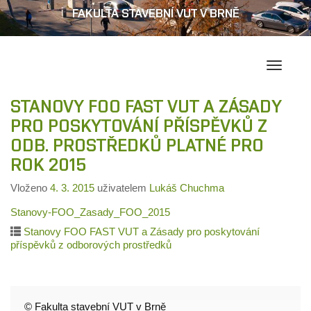
FAKULTA STAVEBNÍ VUT V BRNĚ
Přepína
navigac
STANOVY FOO FAST VUT A ZÁSADY
PRO POSKYTOVÁNÍ PŘÍSPĚVKŮ Z
ODB. PROSTŘEDKŮ PLATNÉ PRO
ROK 2015
Vloženo
4. 3. 2015
uživatelem
Lukáš Chuchma
Stanovy-FOO_Zasady_FOO_2015
Stanovy FOO FAST VUT a Zásady pro poskytování
příspěvků z odborových prostředků
© Fakulta stavební VUT v Brně