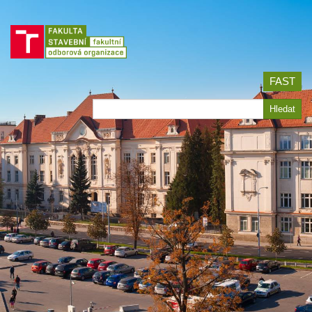
Jít
na
obsah
FAST
Hledat
Hledat