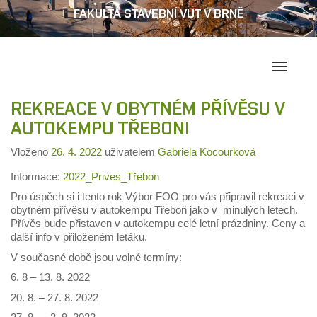
FAKULTA STAVEBNÍ VUT V BRNĚ
Přepína
navigac
REKREACE V OBYTNÉM PŘÍVĚSU V
AUTOKEMPU TŘEBONI
Vloženo
26. 4. 2022
uživatelem
Gabriela Kocourková
Informace:
2022_Prives_Třebon
Pro úspěch si i tento rok Výbor FOO pro vás připravil rekreaci v
obytném přívěsu v autokempu Třeboň jako v minulých letech.
Přívěs bude přistaven v autokempu celé letní prázdniny. Ceny a
další info v přiloženém letáku.
V současné době jsou volné termíny:
6. 8 – 13. 8. 2022
20. 8. – 27. 8. 2022