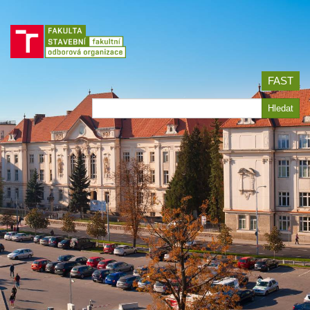
Jít
na
obsah
FAST
Hledat
Hledat