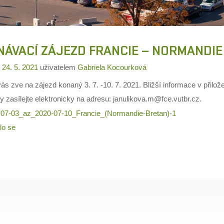
NÁVACÍ ZÁJEZD FRANCIE – NORMANDIE
o
24. 5. 2021
uživatelem
Gabriela Kocourková
s zve na zájezd konaný 3. 7. -10. 7. 2021. Bližší informace v přilo
y zasílejte elektronicky na adresu: janulikova.m@fce.vutbr.cz.
07-03_az_2020-07-10_Francie_(Normandie-Bretan)-1
lo se