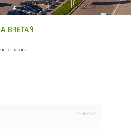
 A BRETAŇ
ženém souboru.
Přihlášení