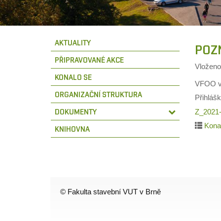
AKTUALITY
POZ
PŘIPRAVOVANÉ AKCE
Vložen
KONALO SE
VFOO vá
ORGANIZAČNÍ STRUKTURA
Přihlášk
DOKUMENTY
Z_2021-
Kona
KNIHOVNA
© Fakulta stavební VUT v Brně