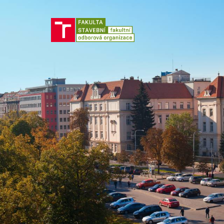
Jít
na
obsah