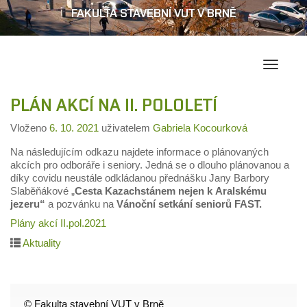
FAKULTA STAVEBNÍ VUT V BRNĚ
Přepína
navigac
PLÁN AKCÍ NA II. POLOLETÍ
Vloženo
6. 10. 2021
uživatelem
Gabriela Kocourková
Na následujícím odkazu najdete informace o plánovaných
akcích pro odboráře i seniory. Jedná se o dlouho plánovanou a
díky covidu neustále odkládanou přednášku Jany Barbory
Slaběňákové „
Cesta Kazachstánem nejen k Aralskému
jezeru“
a pozvánku na
Vánoční setkání seniorů FAST.
Plány akcí II.pol.2021
Aktuality
© Fakulta stavební VUT v Brně