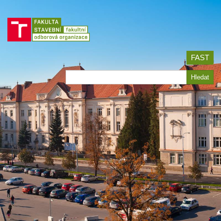
Jít
na
obsah
FAST
Hledat
Hledat