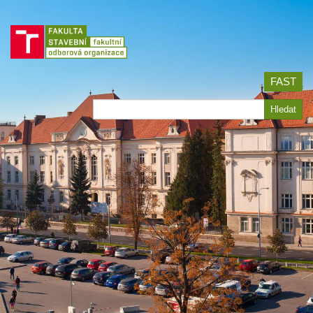
Jít
na
obsah
FAST
Hledat
Hledat