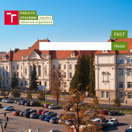
Jít
na
obsah
FAST
Hledat
Hledat