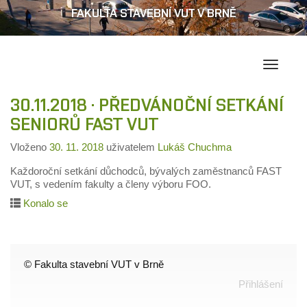
FAKULTA STAVEBNÍ VUT V BRNĚ
Přepína
navigac
30.11.2018 · PŘEDVÁNOČNÍ SETKÁNÍ
SENIORŮ FAST VUT
Vloženo
30. 11. 2018
uživatelem
Lukáš Chuchma
Každoroční setkání důchodců, bývalých zaměstnanců FAST
VUT, s vedením fakulty a členy výboru FOO.
Konalo se
© Fakulta stavební VUT v Brně
Přihlášení