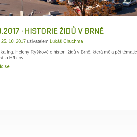
0.2017 · HISTORIE ŽIDŮ V BRNĚ
o
25. 10. 2017
uživatelem
Lukáš Chuchma
a Ing. Heleny Ryškové o historii židů v Brně, která měla pět tématic
i a Hřbitov.
lo se