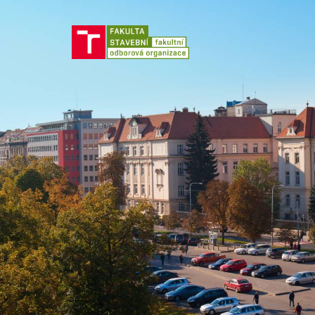
Jít
na
obsah