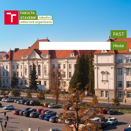
Jít
na
obsah
FAST
Hledat
Hledat