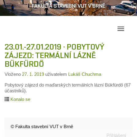
FAKULTA STAVEBNÍ VUT V BRNĚ
Přepína
navigac
23.01.-27.01.2019 · POBYTOVÝ
ZÁJEZD: TERMÁLNÍ LÁZNĚ
BÜKFÜRDŐ
Vloženo
27. 1. 2019
uživatelem
Lukáš Chuchma
Pobytový zájezd do maďarských termálních lázní Bükfürdő (67
účastníků).
Konalo se
© Fakulta stavební VUT v Brně
Přihlášení