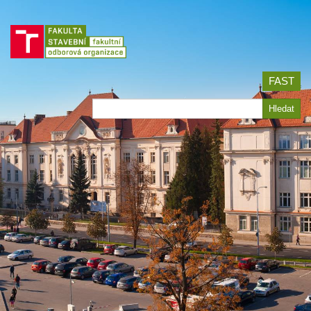
Jít
na
obsah
FAST
Hledat
Hledat