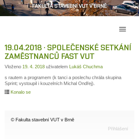
FAKULTA STAVEBNÍ VUT V BRNĚ
Přepína
navigac
19.04.2018 · SPOLEČENSKÉ SETKÁNÍ
ZAMĚSTNANCŮ FAST VUT
Vloženo
19. 4. 2018
uživatelem
Lukáš Chuchma
s rautem a programem (k tanci a poslechu chrála skupina
Sprint; vystoupil i kouzelních Michal Ondřej).
Konalo se
© Fakulta stavební VUT v Brně
Přihlášení