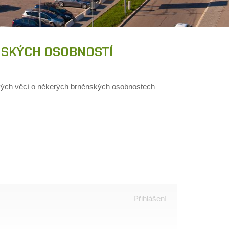
ĚNSKÝCH OSOBNOSTÍ
avých věcí o někerých brněnských osobnostech
Přihlášení