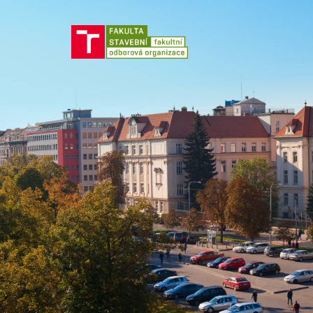
Jít
na
obsah