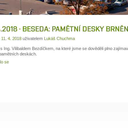
4.2018 · BESEDA: PAMĚTNÍ DESKY BRN
o
11. 4. 2018
uživatelem
Lukáš Chuchma
s Ing. Vilibaldem Bezdíčkem, na které jsme se dověděli plno zajím
h pamětních deskách.
lo se