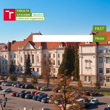
Jít
na
obsah
FAST
Hledat
Hledat