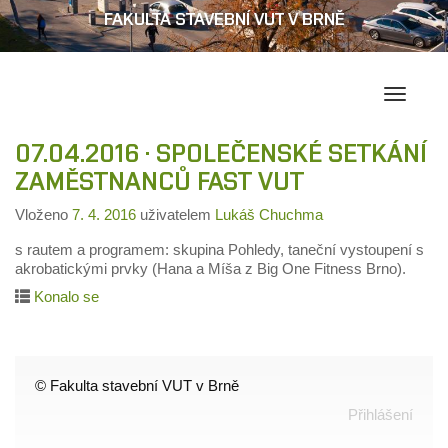
FAKULTA STAVEBNÍ VUT V BRNĚ
Přepína
navigac
07.04.2016 · SPOLEČENSKÉ SETKÁNÍ
ZAMĚSTNANCŮ FAST VUT
Vloženo
7. 4. 2016
uživatelem
Lukáš Chuchma
s rautem a programem: skupina Pohledy, taneční vystoupení s
akrobatickými prvky (Hana a Míša z Big One Fitness Brno).
Konalo se
© Fakulta stavební VUT v Brně
Přihlášení