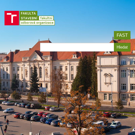
Jít
na
obsah
FAST
Hledat
Hledat