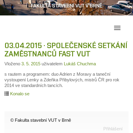
FAKULTA STAVEBNÍ VUT V BRNĚ
Přepína
navigac
03.04.2015 · SPOLEČENSKÉ SETKÁNÍ
ZAMĚSTNANCŮ FAST VUT
Vloženo
3. 5. 2015
uživatelem
Lukáš Chuchma
s rautem a programem: duo Adrien z Moravy a taneční
vystoupení Lenky a Zdeňka Přibylových, mistrů ČR pro rok
2014 ve standardních tancích.
Konalo se
© Fakulta stavební VUT v Brně
Přihlášení