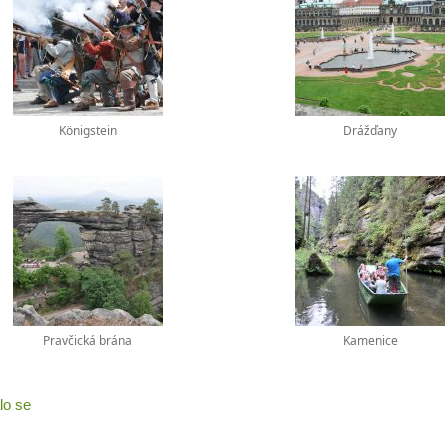
Königstein
Drážďany
Pravčická brána
Kamenice
lo se