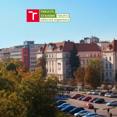
Jít
na
obsah