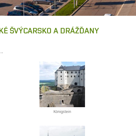
ČESKÉ ŠVÝCARSKO A DRÁŽĎANY
e…
Königstein