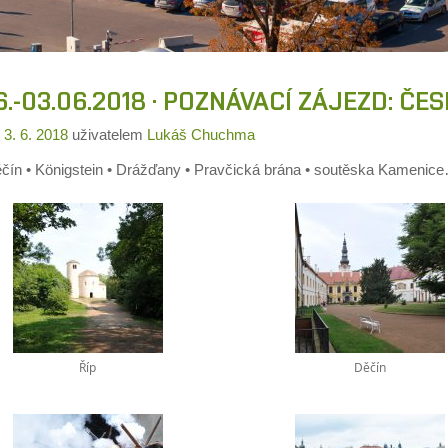
6.-03.06.2018 · POZNÁVACÍ ZÁJEZD: 
o
3. 6. 2018
uživatelem
Lukáš Chuchma
ěčín • Königstein • Drážďany • Pravčická brána • soutěska Kamenic
Říp
Děčín